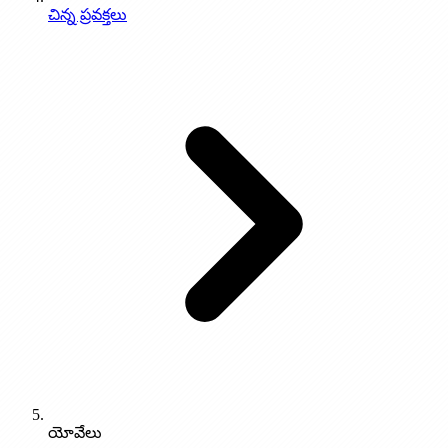
చిన్న ప్రవక్తలు
యోవేలు