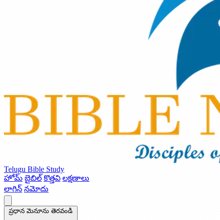
Telugu Bible Study
హోమ్
బైబిల్
కొత్తవి
లక్షణాలు
లాగిన్
నమోదు
ప్రధాన మెనూను తెరవండి