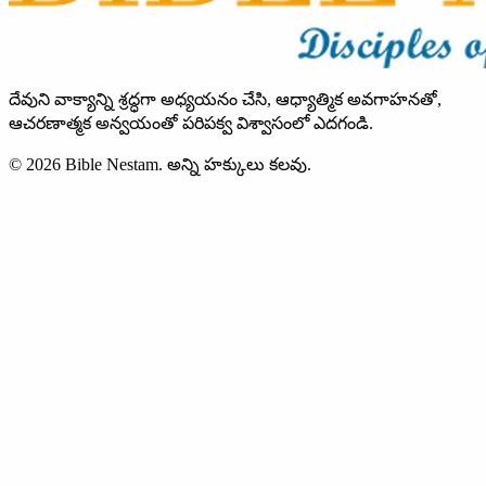
దేవుని వాక్యాన్ని శ్రద్ధగా అధ్యయనం చేసి, ఆధ్యాత్మిక అవగాహనతో,
ఆచరణాత్మక అన్వయంతో పరిపక్వ విశ్వాసంలో ఎదగండి.
© 2026 Bible Nestam. అన్ని హక్కులు కలవు.