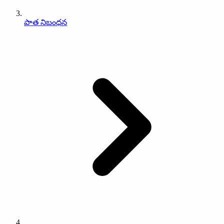
పాత నిబంధన