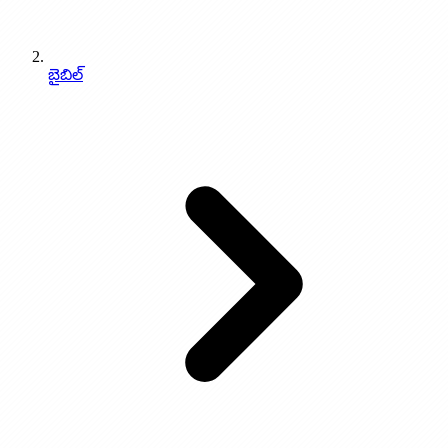
బైబిల్