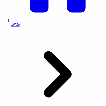
0
%
3.49 సిమ్యోను
0
%
హోమ్
3.50 లేవి
0
%
3.51 దాను
0
%
3.52 నఫ్తాలి
0
%
3.53 గాదు
0
%
3.54 ఆషేరు
0
%
3.55 ఇశ్శాఖారు
0
%