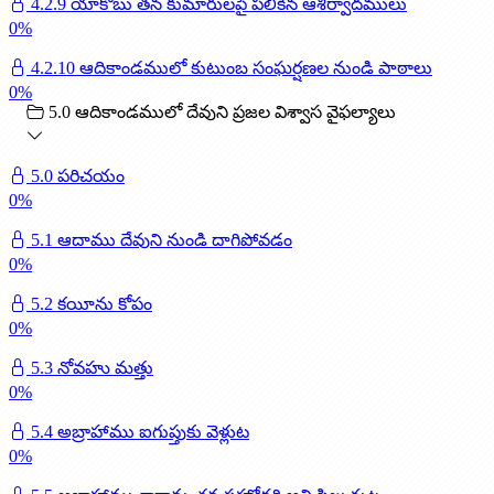
4.2.9 యాకోబు తన కుమారులపై పలికిన ఆశీర్వాదములు
0
%
4.2.10 ఆదికాండములో కుటుంబ సంఘర్షణల నుండి పాఠాలు
0
%
5.0 ఆదికాండములో దేవుని ప్రజల విశ్వాస వైఫల్యాలు
5.0 పరిచయం
0
%
5.1 ఆదాము దేవుని నుండి దాగిపోవడం
0
%
5.2 కయీను కోపం
0
%
5.3 నోవహు మత్తు
0
%
5.4 అబ్రాహాము ఐగుప్తుకు వెళ్లుట
0
%