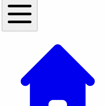
0
%
3.41 లాబాను
0
%
3.42 దెబోరా
0
%
3.43 బిల్హా
0
%
3.44 జిల్పా
0
%
3.45 దీనా
0
%
3.46 షెకెము
0
%
3.47 హమోరు
0
%
3.48 రూబేను