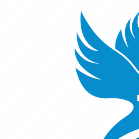
3.25 లేయా
0
%
3.26 రాహేలు
0
%
3.27 యోసేపు
0
%
3.28 యూదా
0
%
3.29 తామారు
0
%
3.30 బెన్యామీను
0
%
3.31 మనష్షే మరియు ఎఫ్రాయిము
0
%
3.32 నాహోరు
0
%