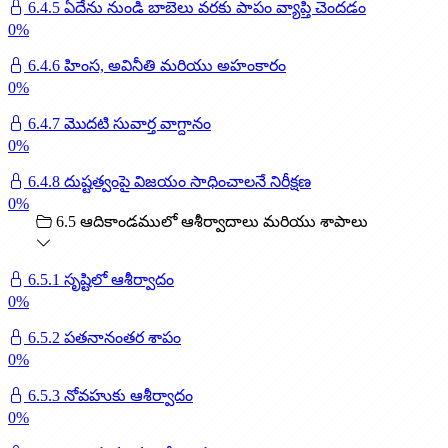
6.4.5 ఏదేను నుండి బాబెలు వరకు పాపం వ్యాప్తి చెందడం
0
%
6.4.6 హింస, అవినీతి మరియు అహంకారం
0
%
6.4.7 మొదటి సువార్త వాగ్దానం
0
%
6.4.8 దుష్టత్వంపై విజయం సాధించాలనే నిరీక్షణ
0
%
6.5 ఆదికాండములో ఆశీర్వాదాలు మరియు శాపాలు
6.5.1 సృష్టిలో ఆశీర్వాదం
0
%
6.5.2 పతనానంతర శాపం
0
%
6.5.3 నోవహుకు ఆశీర్వాదం
0
%