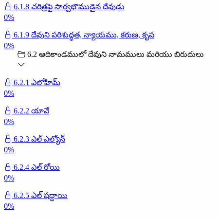
6.1.8 చరిత్రపై సార్వభౌముడైన దేవుడు
0
%
6.1.9 దేవుని పరిశుద్ధత, న్యాయము, కరుణ, కృప
0
%
6.2 ఆదికాండములో దేవుని నామములు మరియు బిరుదులు
6.2.1 ఎలోహిమ్
0
%
6.2.2 యావే
0
%
6.2.3 ఎల్ ఎల్యోన్
0
%
6.2.4 ఎల్ రోయి
0
%
6.2.5 ఎల్ షద్దాయి
0
%