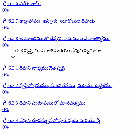
6.2.6 ఎల్ ఓలామ్
0
%
6.2.7 అబ్రాహాము, ఇస్సాకు, యాకోబుల దేవుడు
0
%
6.2.8 ఆదికాండములో దేవుని నామముల వేదాంతార్థము
0
%
6.3 సృష్టి, మానవాళి మరియు దేవుని స్వరూపం
6.3.1 దేవుని వాక్యముచేత సృష్టి
0
%
6.3.2 సృష్టిలో క్రమము, మంచితనము, మరియు ఉద్దేశము
0
%
6.3.3 దేవుని స్వరూపములో మానవత్వము
0
%
6.3.4 దేవుని రూపకల్పనలో పురుషుడు మరియు స్త్రీ
0
%