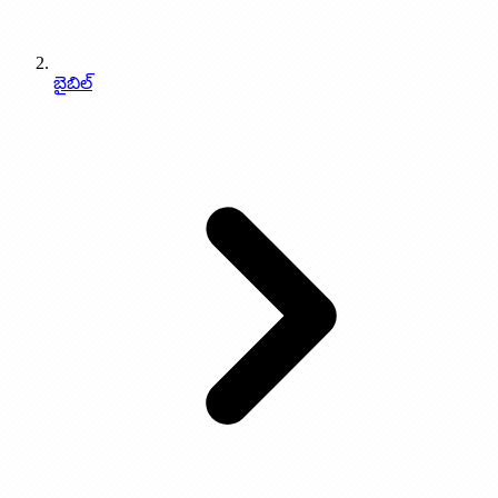
3.56 జెబూలూను
0
%
3.57 లోతు భార్య
బైబిల్
0
%
3.58 లోతు కుమార్తెలు
0
%
3.59 పోతీఫరు భార్య
0
%
3.60 నోవహు భార్య మరియు నోవహు కుమారుల భార్యలు
0
%
3.61 ఆసెనతు
0
%
3.62 ఫరో పానదాయకుడు
0
%
3.63 ఆదికాండము 38లో యూదా కుటుంబం
0
%