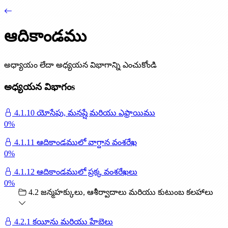
0
%
4.1.7 ఇస్సాకు వంశావళి
ఆదికాండము
0
%
4.1.8 ఏశావు వంశరేఖ
అధ్యాయం లేదా అధ్యయన విభాగాన్ని ఎంచుకోండి
0
%
4.1.9 యాకోబు మరియు పన్నెండు కుమారులు
అధ్యయన విభాగంs
0
%
4.1.10 యోసేపు, మనష్షే మరియు ఎఫ్రాయిము
0
%
4.1.11 ఆదికాండములో వాగ్దాన వంశరేఖ
0
%
4.1.12 ఆదికాండములో ప్రక్క వంశరేఖలు
0
%
4.2 జన్మహక్కులు, ఆశీర్వాదాలు మరియు కుటుంబ కలహాలు
4.2.1 కయీను మరియు హేబెలు