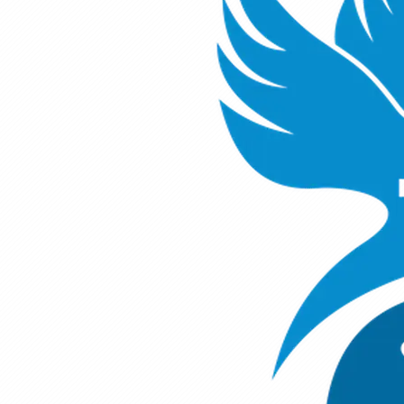
7.1.1 స్త్రీ సంతానం
0
%
7.1.2 అవమానమును కప్పివేయుట
0
%
7.1.3 ఓడ మరియు తీర్పు ద్వారా లభించే రక్షణ
0
%
7.1.4 మెల్కీసెదెకు మరియు యాజక-రాజు రూపకం
0
%
7.1.5 ఇస్సాకు మరియు ప్రియ కుమారుడు
0
%
7.1.6 పొదలో చిక్కుకున్న పొట్టేలు
0
%
7.1.7 యాకోబు నిచ్చెన
0
%
7.1.8 యూదా మరియు సింహ-రాజు వాగ్దానం
0
%