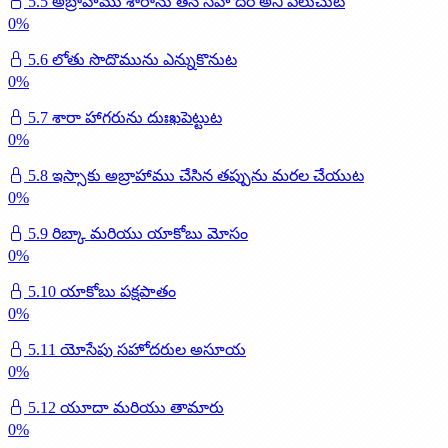
5.5 అబ్రాహాము శారాను తన సహోదరి అని పిలుచుట
0
%
5.6 లోతు సొదొమును ఎన్నుకొనుట
0
%
5.7 శారా హాగరును దుఃఖపెట్టుట
0
%
5.8 ఇస్సాకు అబ్రాహాము చేసిన తప్పును మరల చేయుట
0
%
5.9 రిబ్కా మరియు యాకోబు మోసం
0
%
5.10 యాకోబు పక్షపాతం
0
%
5.11 యోసేపు సహోదరుల అసూయ
0
%
5.12 యూదా మరియు తామారు
0
%