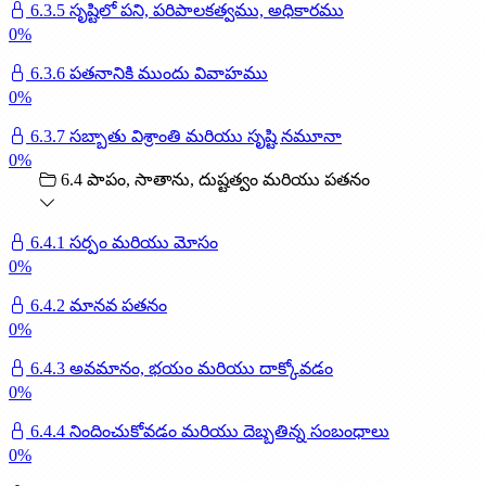
6.3.5 సృష్టిలో పని, పరిపాలకత్వము, అధికారము
0
%
6.3.6 పతనానికి ముందు వివాహము
0
%
6.3.7 సబ్బాతు విశ్రాంతి మరియు సృష్టి నమూనా
0
%
6.4 పాపం, సాతాను, దుష్టత్వం మరియు పతనం
6.4.1 సర్పం మరియు మోసం
0
%
6.4.2 మానవ పతనం
0
%
6.4.3 అవమానం, భయం మరియు దాక్కోవడం
0
%
6.4.4 నిందించుకోవడం మరియు దెబ్బతిన్న సంబంధాలు
0
%