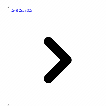
3.64 ఆనేరు, ఎష్కోలు, మమ్రే
పాత నిబంధన
0
%
3.65 ఫరో
0
%
3.66 పోతీఫరు
0
%
3.67 హేతు కుమారులు
0
%
3.1 ఆదికాండములో పురుషుల నుండి ఆధ్యాత్మిక పాఠములు
3.1 పాఠములు
0
%
3.2 ఆదికాండములోని స్త్రీల నుండి ఆత్మీయ పాఠములు
3.2 పాఠములు
0
%
4.0 కుటుంబాలు, వంశావళులు మరియు తరములు