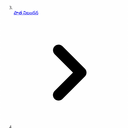
పాత నిబంధన