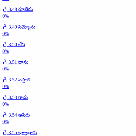
3.48 రూబేను
0
%
3.49 సిమ్యోను
0
%
3.50 లేవి
0
%
3.51 దాను
0
%
3.52 నఫ్తాలి
0
%
3.53 గాదు
0
%
3.54 ఆషేరు
0
%
3.55 ఇశ్శాఖారు