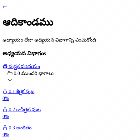
ఆదికాండము
అధ్యాయం లేదా అధ్యయన విభాగాన్ని ఎంచుకోండి
అధ్యయన విభాగంs
పుస్తక పరిచయం
0.0 ముందరి భాగాలు
0.1 శీర్షిక పుట
0
%
0.2 కాపీరైట్ పుట
0
%
0.3 అంకితం
0
%