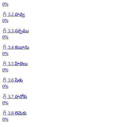
0
%
3.2 హవ్వ
0
%
3.3 సర్పము
0
%
3.4 కయీను
0
%
3.5 హేబెలు
0
%
3.6 షేతు
0
%
3.7 హనోకు
0
%
3.8 లెమెకు
0
%