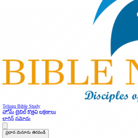
Telugu Bible Study
హోమ్
బైబిల్
కొత్తవి
లక్షణాలు
లాగిన్
నమోదు
ప్రధాన మెనూను తెరవండి