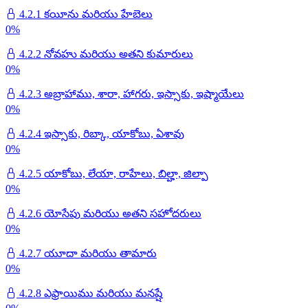
4.2.1 కయీను మరియు హేబెలు
0
%
4.2.2 నోవహు మరియు అతని కుమారులు
0
%
4.2.3 అబ్రాహాము, శారా, హాగరు, ఇస్సాకు, ఇష్మాయేలు
0
%
4.2.4 ఇస్సాకు, రిబ్కా, యాకోబు, ఏశావు
0
%
4.2.5 యాకోబు, లేయా, రాహేలు, బిల్హా, జిల్పా
0
%
4.2.6 యోసేపు మరియు అతని సహోదరులు
0
%
4.2.7 యూదా మరియు తామారు
0
%
4.2.8 ఎఫ్రాయిము మరియు మనష్షే