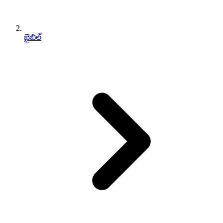
బైబిల్