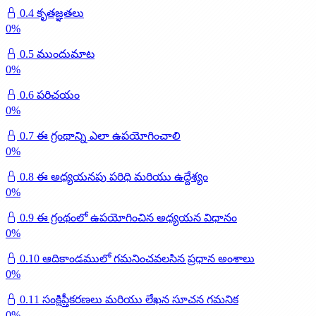
0.4 కృతజ్ఞతలు
0
%
0.5 ముందుమాట
0
%
0.6 పరిచయం
0
%
0.7 ఈ గ్రంథాన్ని ఎలా ఉపయోగించాలి
0
%
0.8 ఈ అధ్యయనపు పరిధి మరియు ఉద్దేశ్యం
0
%
0.9 ఈ గ్రంథంలో ఉపయోగించిన అధ్యయన విధానం
0
%
0.10 ఆదికాండములో గమనించవలసిన ప్రధాన అంశాలు
0
%
0.11 సంక్షిప్తీకరణలు మరియు లేఖన సూచన గమనిక
0
%