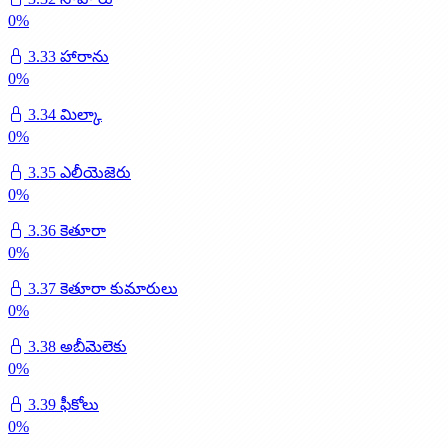
0
%
3.33 హారాను
0
%
3.34 మిల్కా
0
%
3.35 ఎలీయెజెరు
0
%
3.36 కెతూరా
0
%
3.37 కెతూరా కుమారులు
0
%
3.38 అబీమెలెకు
0
%
3.39 ఫీకోలు
0
%