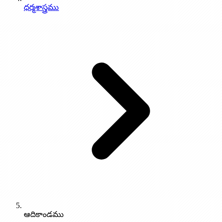
ధర్మశాస్త్రము
ఆదికాండము