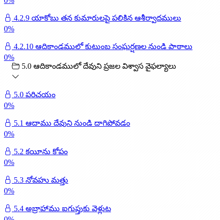
0
%
4.2.9 యాకోబు తన కుమారులపై పలికిన ఆశీర్వాదములు
0
%
4.2.10 ఆదికాండములో కుటుంబ సంఘర్షణల నుండి పాఠాలు
0
%
5.0 ఆదికాండములో దేవుని ప్రజల విశ్వాస వైఫల్యాలు
5.0 పరిచయం
0
%
5.1 ఆదాము దేవుని నుండి దాగిపోవడం
0
%
5.2 కయీను కోపం
0
%
5.3 నోవహు మత్తు
0
%
5.4 అబ్రాహాము ఐగుప్తుకు వెళ్లుట
0
%