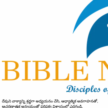
దేవుని వాక్యాన్ని శ్రద్ధగా అధ్యయనం చేసి, ఆధ్యాత్మిక అవగాహనతో,
ఆచరణాత్మక అన్వయంతో పరిపక్వ విశ్వాసంలో ఎదగండి.