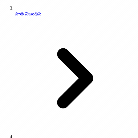
పాత నిబంధన