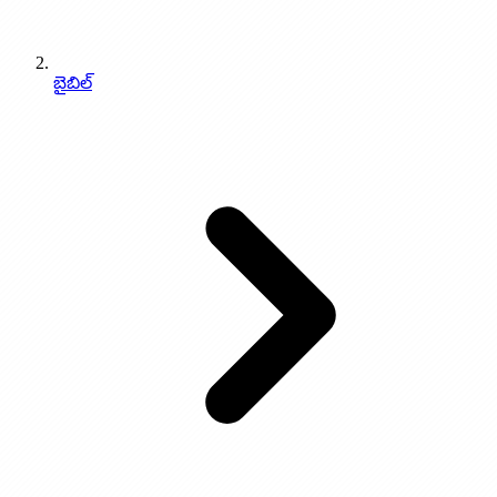
బైబిల్