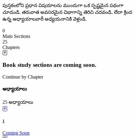
పుస్తకంలోని ప్రధాన విషయాలను ముందుగా ఒక స్పష్టమైన పథంగా
చూడండి. తరువాత అవసరమైన విభాగాన్ని తెరిచి చదవండి, లేదా క్రింద
ఉన్న అధ్యాయాలవారీ అధ్యయనానికి వెళ్లండి.
0
Main Sections
25
Chapters
Book study sections are coming soon.
Continue by Chapter
అధ్యాయాలు
25 అధ్యాయాలు
1
Coming Soon