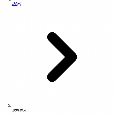
చరిత్ర
2రాజులు