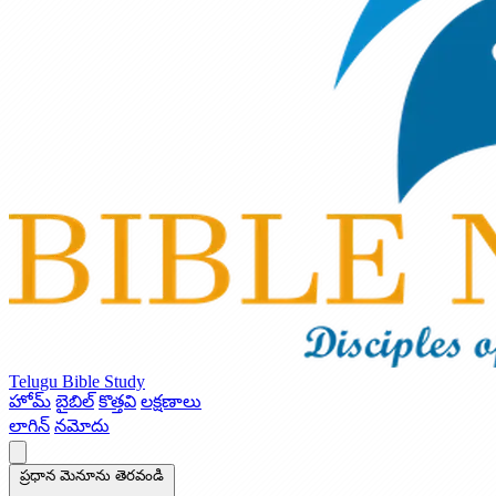
Telugu Bible Study
హోమ్
బైబిల్
కొత్తవి
లక్షణాలు
లాగిన్
నమోదు
ప్రధాన మెనూను తెరవండి